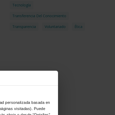
Tecnología
Transferencia Del Conocimiento
Transparencia
Voluntariado
Ética
idad personalizada basada en
 páginas visitadas). Puede
más abajo o desde “Detalles”.