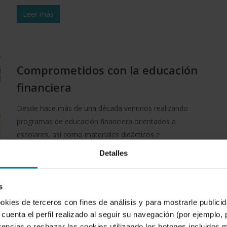
Leer más
Comprometidos con la educación
financiera
Desde hace más de una década venimos realizando
programas de educación financiera orientados a
escolares, así como materiales didácticos e
instrumentos de soporte que pueden consultarse en
Detalles
nuestro blog corporativo…
Leer más
s
ookies de terceros con fines de análisis y para mostrarle public
cuenta el perfil realizado al seguir su navegación (por ejemplo,
rencias o rechazar las cookies utilizando los botones incluidos 