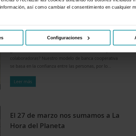
nformación, así como cambiar el consentimiento en cualquier
Nos sentimos comprometidos con
la diversidad y la inclusión en el
ámbito laboral
es
Configuraciones
¿Qué importancia tiene para vuestra organización la
gestión del bienestar de vuestros colaboradores y
colaboradoras? Nuestro modelo de banca cooperativa
se basa en la confianza entre las personas, por lo…
Leer más
El 27 de marzo nos sumamos a La
Hora del Planeta