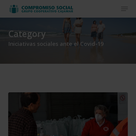
Skip
Menu
to
Close
main
Menu
content
Category
Iniciativas sociales ante el Covid-19