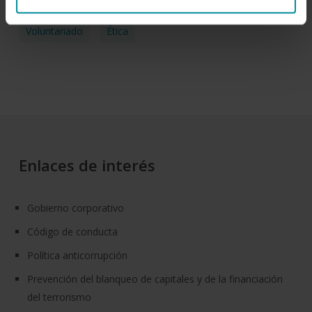
Transferencia Del Conocimiento
Transparencia
Voluntariado
Ética
Enlaces de interés
Gobierno corporativo
Código de conducta
Política anticorrupción
Prevención del blanqueo de capitales y de la financiación
del terrorismo