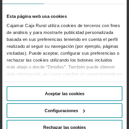
Cultura Digital
Códigos Y Políticas
DDHH
Esta página web usa cookies
Desarrollo Sostenible
EACB
Economía Social
Cajamar Caja Rural utiliza cookies de terceros con fines
de análisis y para mostrarle publicidad personalizada
Educación Financiera
Eficiencia Energética
basada en sus preferencias teniendo en cuenta el perfil
El Papel Esencial De La Banca
Empleo
realizado al seguir su navegación (por ejemplo, páginas
visitadas). Puede aceptar, configurar sus preferencias o
Emprendimiento
Estudios
Finanzas Inclusivas
rechazar las cookies utilizando los botones incluidos
más abajo o desde “Detalles”. También puede obtener
GCC
Gobierno Corporativo
Igualdad
más información, así como cambiar el consentimiento en
cualquier momento desde nuestra
Política de Cookies
.
Impacto Social
Informes
Integridad
Investigación
ISR
Medio Rural
ODS
Aceptar las cookies
Pacto Mundial
Publicaciones
Solidaridad
Configuraciones
Sostenibilidad
Tecnología
Rechazar las cookies