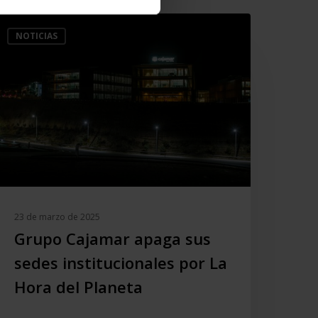
rupo
NOTICIAS
ajamar
paga
us
edes
nstitucionales
or
a
ora
el
laneta
23 de marzo de 2025
Grupo Cajamar apaga sus
sedes institucionales por La
Hora del Planeta