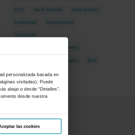
ODS
Pacto Mundial
Publicaciones
Solidaridad
Sostenibilidad
Tecnología
Transferencia Del Conocimiento
Transparencia
Voluntariado
Ética
idad personalizada basada en
 páginas visitadas). Puede
más abajo o desde “Detalles”.
 momento desde nuestra
Aceptar las cookies