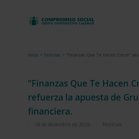
Skip
to
main
content
Inicio
>
Noticias
>
“Finanzas Que Te Hacen Crecer” alca
“Finanzas Que Te Hacen Cre
refuerza la apuesta de Gr
financiera.
18 de diciembre de 2025
Noticias