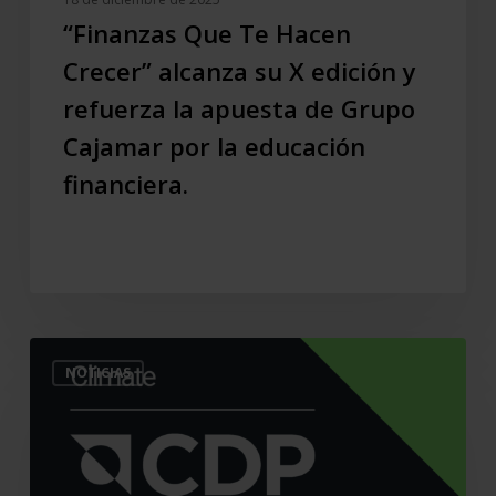
apuesta
“Finanzas Que Te Hacen
de
Crecer” alcanza su X edición y
Grupo
refuerza la apuesta de Grupo
Cajamar
por
Cajamar por la educación
la
financiera.
educación
financiera.
CDP
NOTICIAS
nos
reconoce
nuevamente
como
referente