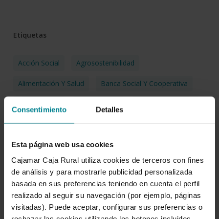
Etiquetas
Acción Social
Agrosostenibilidad
Alimentación Y Salud
Banca Social Y Cooperativa
Biodiversidad
Bioeconomía
Bonos Sociales
Consentimiento
Detalles
Bonos Verdes
Brecha Digital
Cambio Climático
Esta página web usa cookies
CDP
Certificaciones
Corrupción
Cajamar Caja Rural utiliza cookies de terceros con fines
Cultura Digital
Códigos Y Políticas
DDHH
de análisis y para mostrarle publicidad personalizada
basada en sus preferencias teniendo en cuenta el perfil
Desarrollo Sostenible
EACB
Economía Social
realizado al seguir su navegación (por ejemplo, páginas
Educación Financiera
Eficiencia Energética
visitadas). Puede aceptar, configurar sus preferencias o
rechazar las cookies utilizando los botones incluidos