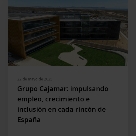
impulsando
empleo,
crecimiento
e
inclusión
en
cada
rincón
de
España
22 de mayo de 2025
Grupo Cajamar: impulsando
empleo, crecimiento e
inclusión en cada rincón de
España