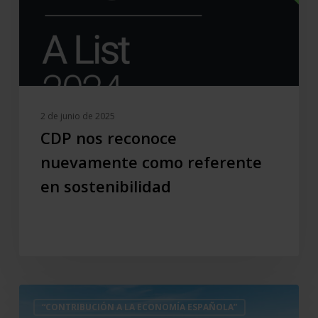
en
sostenibilidad
2 de junio de 2025
CDP nos reconoce
nuevamente como referente
en sostenibilidad
Grupo
“CONTRIBUCIÓN A LA ECONOMÍA ESPAÑOLA”
Cajamar: