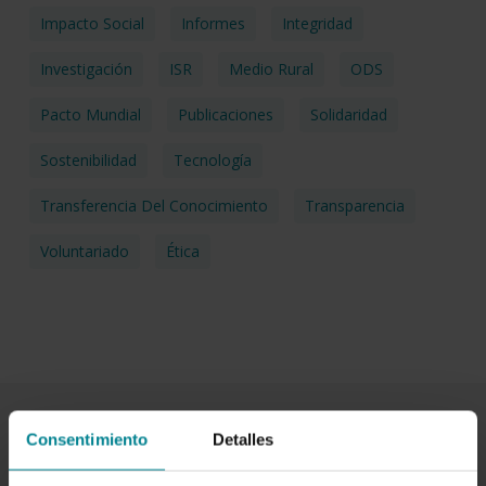
Impacto Social
Informes
Integridad
Investigación
ISR
Medio Rural
ODS
Pacto Mundial
Publicaciones
Solidaridad
Sostenibilidad
Tecnología
Transferencia Del Conocimiento
Transparencia
Voluntariado
Ética
Consentimiento
Detalles
Related Posts