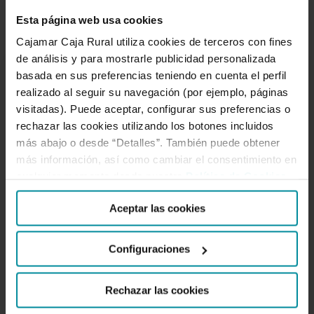
Esta página web usa cookies
Grupo
“CONTRIBUCIÓN A LA ECONOMÍA ESPAÑOLA”
Cajamar:
Cajamar Caja Rural utiliza cookies de terceros con fines
impulsando
de análisis y para mostrarle publicidad personalizada
basada en sus preferencias teniendo en cuenta el perfil
empleo,
realizado al seguir su navegación (por ejemplo, páginas
crecimiento
visitadas). Puede aceptar, configurar sus preferencias o
e
rechazar las cookies utilizando los botones incluidos
inclusión
más abajo o desde “Detalles”. También puede obtener
en
más información, así como cambiar el consentimiento en
cada
cualquier momento desde nuestra
Política de Cookies
.
rincón
de
Aceptar las cookies
España
22 de mayo de 2025
Grupo Cajamar: impulsando
Configuraciones
empleo, crecimiento e
Rechazar las cookies
inclusión en cada rincón de