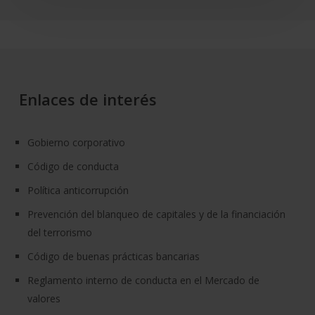
española
de
11.118
millones
de
euros
Enlaces de interés
Gobierno corporativo
Código de conducta
Política anticorrupción
Prevención del blanqueo de capitales y de la financiación
del terrorismo
Código de buenas prácticas bancarias
Reglamento interno de conducta en el Mercado de
valores