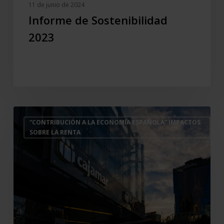
11 de junio de 2024
Informe de Sostenibilidad
2023
La
“CONTRIBUCIÓN A LA ECONOMÍA ESPAÑOLA” IMPACTOS
actividad
SOBRE LA RENTA
de
Cajamar
y
los
préstamos
que
otorga