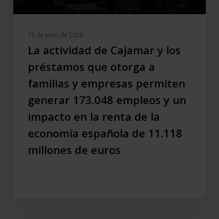
a
familias
y
10 de junio de 2024
empresas
La actividad de Cajamar y los
permiten
préstamos que otorga a
generar
familias y empresas permiten
173.048
empleos
generar 173.048 empleos y un
y
impacto en la renta de la
un
economía española de 11.118
impacto
en
millones de euros
la
renta
de
la
economía