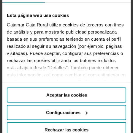
Leer más
Esta página web usa cookies
Cajamar Caja Rural utiliza cookies de terceros con fines
de análisis y para mostrarle publicidad personalizada
basada en sus preferencias teniendo en cuenta el perfil
realizado al seguir su navegación (por ejemplo, páginas
visitadas). Puede aceptar, configurar sus preferencias o
Enlaces de interés
rechazar las cookies utilizando los botones incluidos
más abajo o desde “Detalles”. También puede obtener
más información, así como cambiar el consentimiento en
Gobierno corporativo
cualquier momento desde nuestra
Política de Cookies
.
Código de conducta
Aceptar las cookies
Política anticorrupción
Prevención del blanqueo de capitales y de la financiación
Configuraciones
del terrorismo
Código de buenas prácticas bancarias
Rechazar las cookies