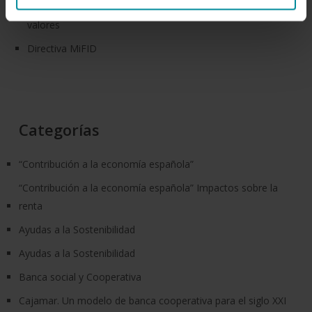
Reglamento interno de conducta en el Mercado de
valores
Directiva MiFID
Categorías
“Contribución a la economía española”
“Contribución a la economía española” Impactos sobre la
renta
Ayudas a la Sostenibilidad
Ayudas a la Sostenibilidad
Banca social y Cooperativa
Cajamar. Un modelo de banca cooperativa para el siglo XXI