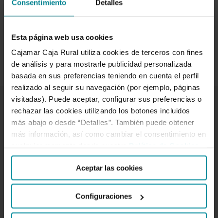
Consentimiento
Detalles
Compras responsables
Esta página web usa cookies
Leer más
Cajamar Caja Rural utiliza cookies de terceros con fines
de análisis y para mostrarle publicidad personalizada
basada en sus preferencias teniendo en cuenta el perfil
realizado al seguir su navegación (por ejemplo, páginas
visitadas). Puede aceptar, configurar sus preferencias o
rechazar las cookies utilizando los botones incluidos
Enlaces de interés
más abajo o desde “Detalles”. También puede obtener
más información, así como cambiar el consentimiento en
cualquier momento desde nuestra
Política de Cookies
.
Gobierno corporativo
Código de conducta
Aceptar las cookies
Política anticorrupción
Configuraciones
Prevención del blanqueo de capitales y de la financiación
del terrorismo