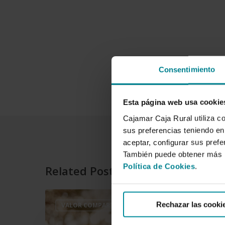
Consentimiento
Esta página web usa cookie
Cajamar Caja Rural utiliza c
sus preferencias teniendo en 
aceptar, configurar sus prefe
También puede obtener más i
Política de Cookies
.
Related Posts
El
Rechazar las cooki
VALOR COMPARTIDO Y SISTEMA ÉTICO DE GESTIÓN
Fondo
TREA