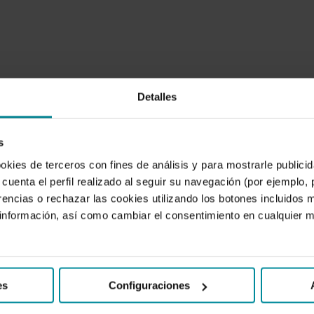
Detalles
s
ookies de terceros con fines de análisis y para mostrarle public
cuenta el perfil realizado al seguir su navegación (por ejemplo,
rencias o rechazar las cookies utilizando los botones incluidos 
nformación, así como cambiar el consentimiento en cualquier
Grupo
G
es
Configuraciones
VALOR COMPARTIDO Y SISTEMA ÉTICO DE GESTIÓN
Cooperativo
C
Cajamar
C