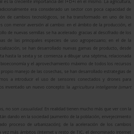
l es la creciente importancia del I+D+i en el mismo. La agricultura,
adicionalmente era considerado un sector con poca capacidad de
ión de cambios tecnológicos, se ha transformado en uno de los
s con menor aversión al cambio: en el ámbito de la producción, el
ollo de nuevas semillas se ha acelerado gracias al descifrado de los
s de las principales especies de uso agropecuario; en el de la
ialización, se han desarrollado nuevas gamas de producto, desde
rta hasta la sexta y se comienza a dibujar una séptima, relacionada
 bioeconomía y el aprovechamiento máximo de todos los recursos
el propio manejo de las cosechas, se han desarrollado estrategias de
mos a introducir el uso de sensores conectados y drones para
mos inventado un nuevo concepto: la
agricultura inteligente (smart
mos, no son
casualidad
. En realidad tienen mucho más que ver con la
stán dando en la sociedad (aumento de la población, envejecimiento
rado proceso de urbanización); de la aceleración de los cambios
da vez más ámbitos (Internet y resto de TIC, el denominado Internet