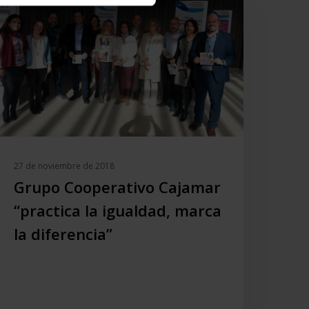
practica
a
gualdad,
arca
a
iferencia”
27 de noviembre de 2018
Grupo Cooperativo Cajamar
“practica la igualdad, marca
la diferencia”