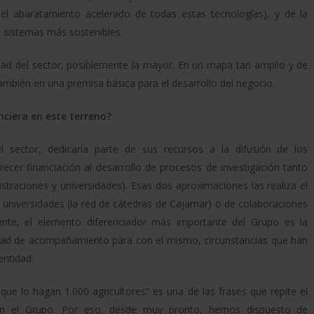
 el abaratamiento acelerado de todas estas tecnologías), y de la
 sistemas más sostenibles.
dad del sector, posiblemente la mayor. En un mapa tan amplio y de
también en una premisa básica para el desarrollo del negocio.
ciera en este terreno?
l sector, dedicaría parte de sus recursos a la difusión de los
ecer financiación al desarrollo de procesos de investigación tanto
traciones y universidades). Esas dos aproximaciones las realiza el
universidades (la red de cátedras de Cajamar) o de colaboraciones
ente, el elemento diferenciador más importante del Grupo es la
luntad de acompañamiento para con el mismo, circunstancias que han
entidad.
ue lo hagan 1.000 agricultores” es una de las frases que repite el
 en el Grupo. Por eso, desde muy pronto, hemos dispuesto de