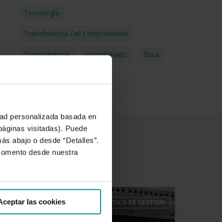
Tecnología
Transferencia Del Conocimiento
Transparencia
Voluntariado
Ética
idad personalizada basada en
 páginas visitadas). Puede
más abajo o desde “Detalles”.
 momento desde nuestra
rupo
Aceptar las cookies
VALOR COMPARTIDO Y SISTEMA ÉTICO DE GESTIÓN
ooperativo
ajamar