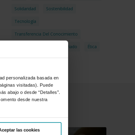
Solidaridad
Sostenibilidad
Tecnología
Transferencia Del Conocimiento
Transparencia
Voluntariado
Ética
idad personalizada basada en
 páginas visitadas). Puede
más abajo o desde “Detalles”.
 momento desde nuestra
Aceptar las cookies
ercer