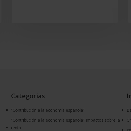
educación
financiera
Categorías
I
“Contribución a la economía española”
Ba
“Contribución a la economía española” Impactos sobre la
G
renta
In