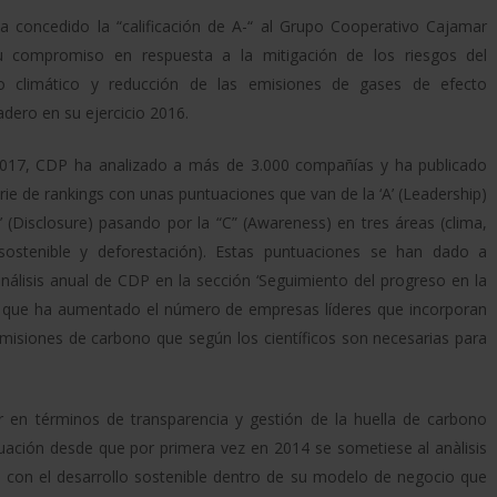
 concedido la “calificación de A-“ al Grupo Cooperativo Cajamar
u compromiso en respuesta a la mitigación de los riesgos del
o climático y reducción de las emisiones de gases de efecto
adero en su ejercicio 2016.
2017, CDP ha analizado a más de 3.000 compañías y ha publicado
rie de rankings con unas puntuaciones que van de la ‘A’ (Leadership)
D’ (Disclosure) pasando por la “C” (Awareness) en tres áreas (clima,
sostenible y deforestación). Estas puntuaciones se han dado a
nálisis anual de CDP en la sección ‘Seguimiento del progreso en la
el que ha aumentado el número de empresas líderes que incorporan
isiones de carbono que según los científicos son necesarias para
 en términos de transparencia y gestión de la huella de carbono
uación desde que por primera vez en 2014 se sometiese al anàlisis
con el desarrollo sostenible dentro de su modelo de negocio que