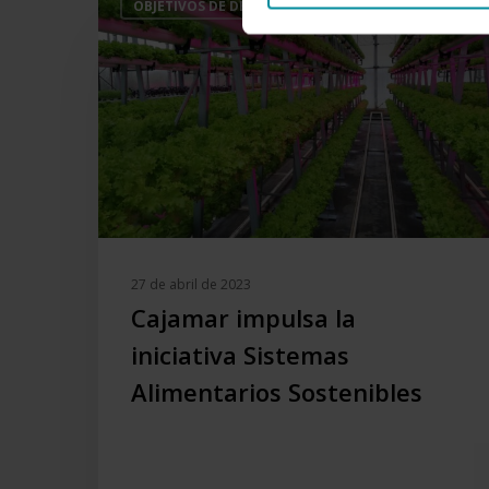
OBJETIVOS DE DESARROLLO SOSTENIBLE
impulsa
la
iniciativa
Sistemas
Alimentarios
Sostenibles
27 de abril de 2023
Cajamar impulsa la
iniciativa Sistemas
Alimentarios Sostenibles