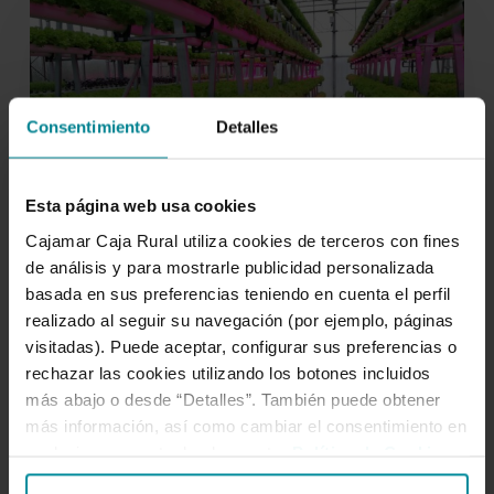
la
iniciativa
Sistemas
Alimentarios
Consentimiento
Detalles
Sostenibles
Esta página web usa cookies
Cajamar Caja Rural utiliza cookies de terceros con fines
de análisis y para mostrarle publicidad personalizada
27 de abril de 2023
basada en sus preferencias teniendo en cuenta el perfil
Cajamar impulsa la iniciativa
realizado al seguir su navegación (por ejemplo, páginas
visitadas). Puede aceptar, configurar sus preferencias o
Sistemas Alimentarios
rechazar las cookies utilizando los botones incluidos
Sostenibles
más abajo o desde “Detalles”. También puede obtener
más información, así como cambiar el consentimiento en
cualquier momento desde nuestra
Política de Cookies
.