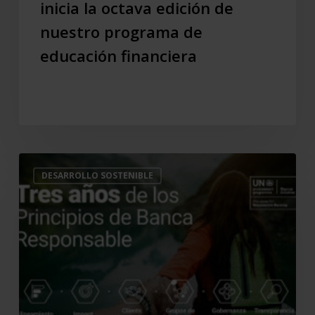
inicia la octava edición de
nuestro
programa
nuestro programa de
de
educación financiera
educación
financiera
Tercer
DESARROLLO SOSTENIBLE
Aniversario
de
los
Principios
de
Banca
Responsable