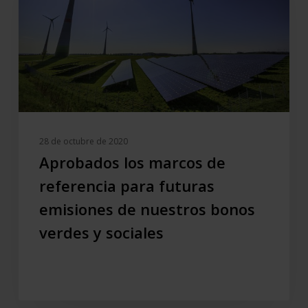
referencia
para
futuras
emisiones
de
nuestros
bonos
verdes
28 de octubre de 2020
y
Aprobados los marcos de
sociales
referencia para futuras
emisiones de nuestros bonos
verdes y sociales