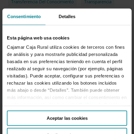
Transferencia Del Conocimiento
Transparencia
Voluntariado
Ética
Consentimiento
Detalles
Esta página web usa cookies
Cajamar Caja Rural utiliza cookies de terceros con fines
de análisis y para mostrarle publicidad personalizada
basada en sus preferencias teniendo en cuenta el perfil
realizado al seguir su navegación (por ejemplo, páginas
Related Posts
visitadas). Puede aceptar, configurar sus preferencias o
rechazar las cookies utilizando los botones incluidos
Premiamos
más abajo o desde “Detalles”. También puede obtener
BANCA SOCIAL Y COOPERATIVA
a
más información, así como cambiar el consentimiento en
tres
cualquier momento desde nuestra
Política de Cookies
.
cooperativas
Aceptar las cookies
de
enseñanza