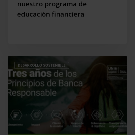
nuestro programa de
de
educación financiera
educación
financiera
Tercer
DESARROLLO SOSTENIBLE
Aniversario
de
los
Principios
de
Banca
Responsable