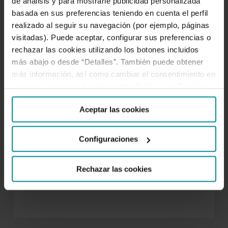
de análisis y para mostrarle publicidad personalizada
iniciativa
basada en sus preferencias teniendo en cuenta el perfil
Sistemas
realizado al seguir su navegación (por ejemplo, páginas
Alimentarios
visitadas). Puede aceptar, configurar sus preferencias o
Sostenibles
rechazar las cookies utilizando los botones incluidos
más abajo o desde “Detalles”. También puede obtener
más información, así como cambiar el consentimiento en
cualquier momento desde nuestra
Política de Cookies
.
Aceptar las cookies
27 de abril de 2023
Cajamar impulsa la iniciativa
Configuraciones
Sistemas Alimentarios
Sostenibles
Rechazar las cookies