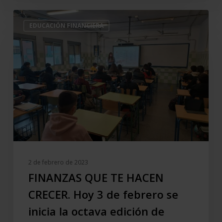
FINANZAS
EDUCACIÓN FINANCIERA
QUE
TE
HACEN
CRECER.
Hoy
3
de
febrero
se
inicia
la
2 de febrero de 2023
octava
FINANZAS QUE TE HACEN
edición
CRECER. Hoy 3 de febrero se
de
inicia la octava edición de
nuestro
programa