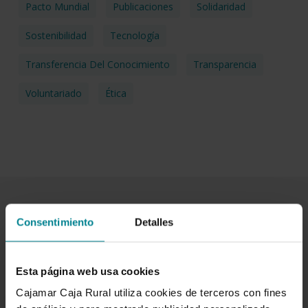
Pacto Mundial
Publicaciones
Solidaridad
Sostenibilidad
Tecnología
Transferencia Del Conocimiento
Transparencia
Voluntariado
Ética
Consentimiento
Detalles
Related Posts
Cajamar
Esta página web usa cookies
OBJETIVOS DE DESARROLLO SOSTENIBLE
impulsa
Cajamar Caja Rural utiliza cookies de terceros con fines
la