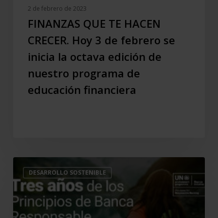
la
2 de febrero de 2023
octava
FINANZAS QUE TE HACEN
edición
CRECER. Hoy 3 de febrero se
de
inicia la octava edición de
nuestro
programa
nuestro programa de
de
educación financiera
educación
financiera
Tercer
DESARROLLO SOSTENIBLE
Aniversario
de
los
Principios