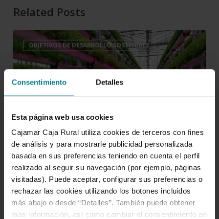
Related Posts
Cajamar
OBJETIVOS DE DESARROLLO SOSTENIBLE
impulsa
la
iniciativa
Consentimiento
Detalles
Sistemas
Alimentarios
Sostenibles
Esta página web usa cookies
Cajamar Caja Rural utiliza cookies de terceros con fines
de análisis y para mostrarle publicidad personalizada
basada en sus preferencias teniendo en cuenta el perfil
realizado al seguir su navegación (por ejemplo, páginas
visitadas). Puede aceptar, configurar sus preferencias o
27 de abril de 2023
rechazar las cookies utilizando los botones incluidos
Cajamar impulsa la iniciativa
más abajo o desde “Detalles”. También puede obtener
Sistemas Alimentarios
más información, así como cambiar el consentimiento en