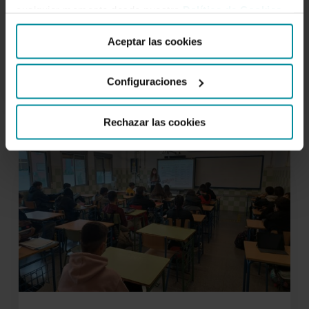
Sostenibles
cualquier momento desde nuestra
Política de Cookies
.
Aceptar las cookies
Configuraciones
FINANZAS
Rechazar las cookies
EDUCACIÓN FINANCIERA
QUE
TE
HACEN
CRECER.
Hoy
3
de
febrero
se
inicia