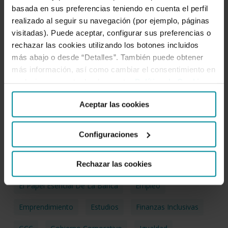
basada en sus preferencias teniendo en cuenta el perfil
Acción Social
Agrosostenibilidad
realizado al seguir su navegación (por ejemplo, páginas
visitadas). Puede aceptar, configurar sus preferencias o
Alimentación Y Salud
Banca Social Y Cooperativa
rechazar las cookies utilizando los botones incluidos
Biodiversidad
Bioeconomía
Bonos Sociales
más abajo o desde “Detalles”. También puede obtener
más información, así como cambiar el consentimiento en
Bonos Verdes
Brecha Digital
Cambio Climático
cualquier momento desde nuestra
Política de Cookies
.
CDP
Certificaciones
Corrupción
Aceptar las cookies
Cultura Digital
Códigos Y Políticas
DDHH
Configuraciones
Desarrollo Sostenible
EACB
Economía Social
Educación Financiera
Eficiencia Energética
Rechazar las cookies
El Papel Esencial De La Banca
Empleo
Emprendimiento
Estudios
Finanzas Inclusivas