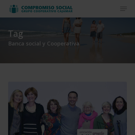
Skip
Menu
to
Close
main
Menu
content
Tag
Banca social y Cooperativa