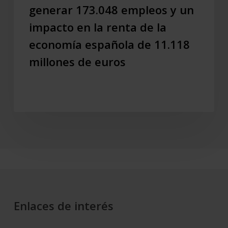
empleos
generar 173.048 empleos y un
y
impacto en la renta de la
un
economía española de 11.118
impacto
en
millones de euros
la
renta
de
la
economía
española
de
11.118
millones
de
euros
Enlaces de interés