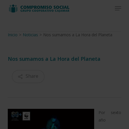
Skip
Menu
to
Close
main
Menu
content
Inicio
>
Noticias
>
Nos sumamos a La Hora del Planeta
Nos sumamos a La Hora del Planeta
Share
Por sexto
año