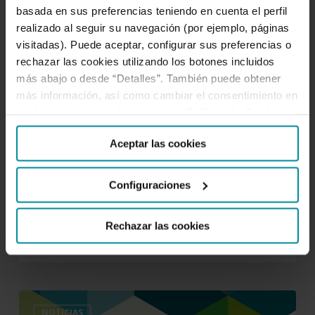
inclusión
basada en sus preferencias teniendo en cuenta el perfil
en
realizado al seguir su navegación (por ejemplo, páginas
cada
visitadas). Puede aceptar, configurar sus preferencias o
rincón
rechazar las cookies utilizando los botones incluidos
de
más abajo o desde “Detalles”. También puede obtener
España
más información, así como cambiar el consentimiento en
22 de mayo de 2025
cualquier momento desde nuestra
Política de Cookies
.
Grupo Cajamar: impulsando
empleo, crecimiento e
Aceptar las cookies
inclusión en cada rincón de
Configuraciones
España
Rechazar las cookies
Informe
NOTICIAS