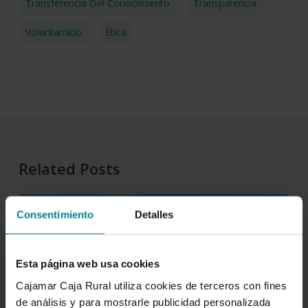
Transferencia Del Conocimiento
Transparencia
Voluntariado
Ética
Related Posts
Grupo
Consentimiento
Detalles
“CONTRIBUCIÓN A LA ECONOMÍA ESPAÑOLA”
Cajamar:
impulsando
empleo,
Esta página web usa cookies
crecimiento
Cajamar Caja Rural utiliza cookies de terceros con fines
e
de análisis y para mostrarle publicidad personalizada