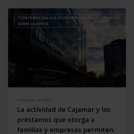
La
“CONTRIBUCIÓN A LA ECONOMÍA ESPAÑOLA” IMPACTOS
actividad
SOBRE LA RENTA
de
Cajamar
y
los
préstamos
que
otorga
a
familias
y
10 de junio de 2024
empresas
La actividad de Cajamar y los
permiten
préstamos que otorga a
generar
familias y empresas permiten
173.048