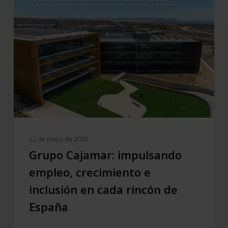
Cajamar:
impulsando
empleo,
crecimiento
e
inclusión
en
cada
rincón
de
España
22 de mayo de 2025
Grupo Cajamar: impulsando
empleo, crecimiento e
inclusión en cada rincón de
España