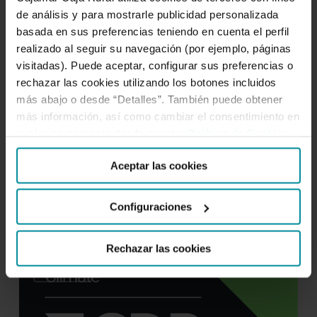
refuerza
de análisis y para mostrarle publicidad personalizada
la
basada en sus preferencias teniendo en cuenta el perfil
18 de diciembre de 2025
apuesta
realizado al seguir su navegación (por ejemplo, páginas
“Finanzas Que Te Hacen
de
visitadas). Puede aceptar, configurar sus preferencias o
Crecer” alcanza su X edición y
rechazar las cookies utilizando los botones incluidos
Grupo
más abajo o desde “Detalles”. También puede obtener
refuerza la apuesta de Grupo
Cajamar
más información, así como cambiar el consentimiento en
por
Cajamar por la educación
cualquier momento desde nuestra
Política de Cookies
.
la
financiera.
educación
Aceptar las cookies
financiera.
Configuraciones
Rechazar las cookies
CDP
NOTICIAS
nos
reconoce
nuevamente