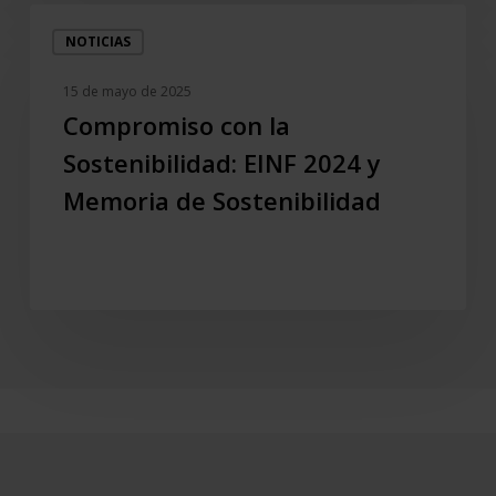
Compromiso
NOTICIAS
con
la
15 de mayo de 2025
Sostenibilidad:
Compromiso con la
EINF
Sostenibilidad: EINF 2024 y
2024
y
Memoria de Sostenibilidad
Memoria
de
Sostenibilidad