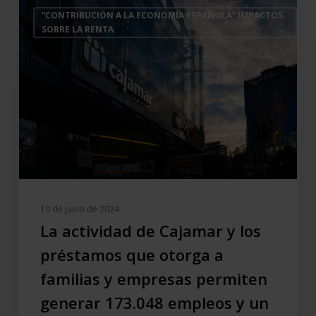
La
“CONTRIBUCIÓN A LA ECONOMÍA ESPAÑOLA” IMPACTOS
actividad
SOBRE LA RENTA
de
Cajamar
y
los
préstamos
que
otorga
a
familias
y
10 de junio de 2024
empresas
La actividad de Cajamar y los
permiten
préstamos que otorga a
generar
familias y empresas permiten
173.048
empleos
generar 173.048 empleos y un
y