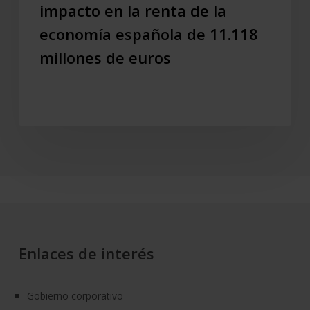
impacto en la renta de la
un
economía española de 11.118
impacto
en
millones de euros
la
renta
de
la
economía
española
de
11.118
millones
de
euros
Enlaces de interés
Gobierno corporativo