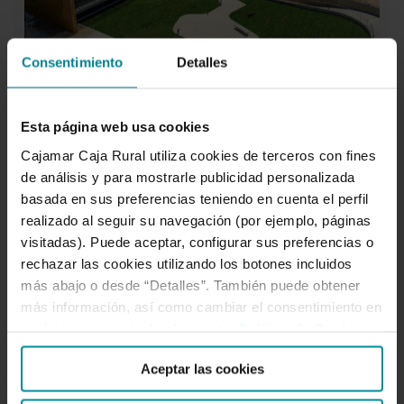
cada
rincón
de
Consentimiento
Detalles
España
22 de mayo de 2025
Grupo Cajamar: impulsando
Esta página web usa cookies
empleo, crecimiento e
Cajamar Caja Rural utiliza cookies de terceros con fines
inclusión en cada rincón de
de análisis y para mostrarle publicidad personalizada
basada en sus preferencias teniendo en cuenta el perfil
España
realizado al seguir su navegación (por ejemplo, páginas
visitadas). Puede aceptar, configurar sus preferencias o
rechazar las cookies utilizando los botones incluidos
más abajo o desde “Detalles”. También puede obtener
más información, así como cambiar el consentimiento en
cualquier momento desde nuestra
Política de Cookies
.
Informe
NOTICIAS
Aceptar las cookies
de
Sostenibilidad