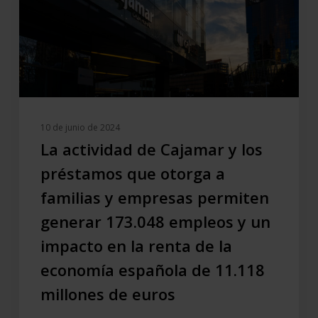
los
préstamos
que
otorga
a
familias
y
10 de junio de 2024
empresas
La actividad de Cajamar y los
permiten
préstamos que otorga a
generar
familias y empresas permiten
173.048
empleos
generar 173.048 empleos y un
y
impacto en la renta de la
un
economía española de 11.118
impacto
en
millones de euros
la