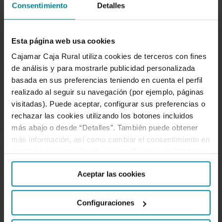
Grupo Cajamar: impulsando
Consentimiento
Detalles
empleo, crecimiento e
inclusión en cada rincón de
Esta página web usa cookies
España
Cajamar Caja Rural utiliza cookies de terceros con fines
de análisis y para mostrarle publicidad personalizada
basada en sus preferencias teniendo en cuenta el perfil
realizado al seguir su navegación (por ejemplo, páginas
visitadas). Puede aceptar, configurar sus preferencias o
rechazar las cookies utilizando los botones incluidos
más abajo o desde “Detalles”. También puede obtener
Informe
más información, así como cambiar el consentimiento en
NOTICIAS
de
cualquier momento desde nuestra
Política de Cookies
.
Sostenibilidad
2023
Aceptar las cookies
Configuraciones