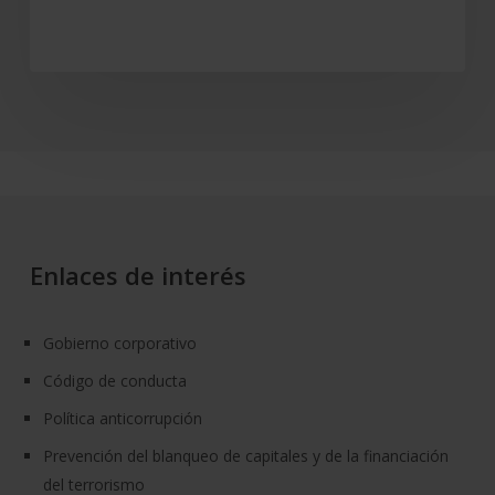
renta
de
la
economía
española
de
11.118
millones
de
euros
Enlaces de interés
Gobierno corporativo
Código de conducta
Política anticorrupción
Prevención del blanqueo de capitales y de la financiación
del terrorismo