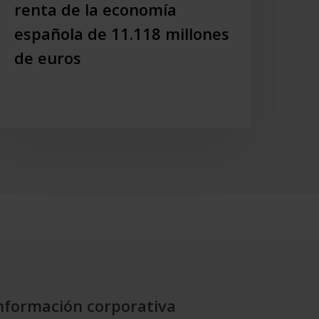
n
renta de la economía
mpacto
española de 11.118 millones
n
de euros
a
enta
e
a
conomía
spañola
e
1.118
illones
e
uros
nformación corporativa