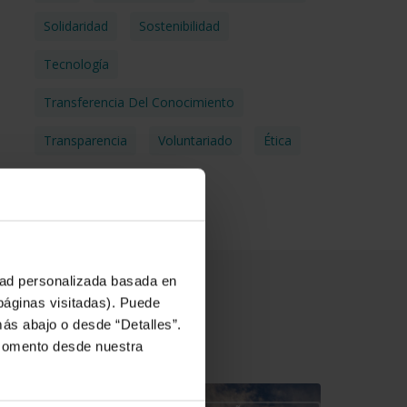
Solidaridad
Sostenibilidad
Tecnología
Transferencia Del Conocimiento
Transparencia
Voluntariado
Ética
idad personalizada basada en
 páginas visitadas). Puede
más abajo o desde “Detalles”.
 momento desde nuestra
a