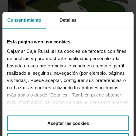
cada
rincón
de
Consentimiento
Detalles
España
22 de mayo de 2025
Grupo Cajamar: impulsando
Esta página web usa cookies
empleo, crecimiento e
Cajamar Caja Rural utiliza cookies de terceros con fines
inclusión en cada rincón de
de análisis y para mostrarle publicidad personalizada
basada en sus preferencias teniendo en cuenta el perfil
España
realizado al seguir su navegación (por ejemplo, páginas
visitadas). Puede aceptar, configurar sus preferencias o
rechazar las cookies utilizando los botones incluidos
más abajo o desde “Detalles”. También puede obtener
más información, así como cambiar el consentimiento en
cualquier momento desde nuestra
Política de Cookies
.
Informe
NOTICIAS
de
Aceptar las cookies
Sostenibilidad