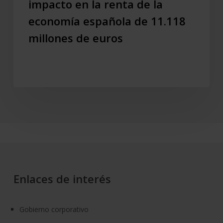
impacto en la renta de la
un
economía española de 11.118
impacto
en
millones de euros
la
renta
de
la
economía
española
de
11.118
millones
de
euros
Enlaces de interés
Gobierno corporativo