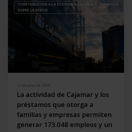
“CONTRIBUCIÓN A LA ECONOMÍA ESPAÑOLA” IMPACTOS
actividad
SOBRE LA RENTA
de
Cajamar
y
los
préstamos
que
otorga
a
familias
y
10 de junio de 2024
empresas
La actividad de Cajamar y los
permiten
préstamos que otorga a
generar
familias y empresas permiten
173.048
empleos
generar 173.048 empleos y un
y