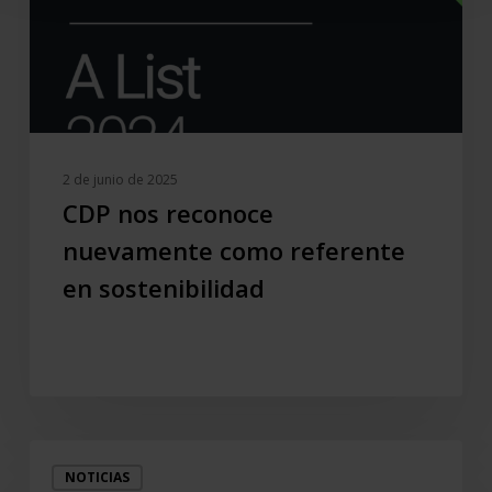
en
sostenibilidad
2 de junio de 2025
CDP nos reconoce
nuevamente como referente
en sostenibilidad
Compromiso
NOTICIAS
con