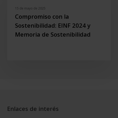
la
15 de mayo de 2025
Sostenibilidad:
Compromiso con la
EINF
Sostenibilidad: EINF 2024 y
2024
y
Memoria de Sostenibilidad
Memoria
de
Sostenibilidad
Enlaces de interés