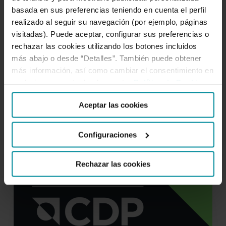
apuesta
basada en sus preferencias teniendo en cuenta el perfil
“Finanzas Que Te Hacen
de
realizado al seguir su navegación (por ejemplo, páginas
Crecer” alcanza su X edición y
Grupo
visitadas). Puede aceptar, configurar sus preferencias o
refuerza la apuesta de Grupo
rechazar las cookies utilizando los botones incluidos
Cajamar
más abajo o desde “Detalles”. También puede obtener
por
Cajamar por la educación
más información, así como cambiar el consentimiento en
la
financiera.
cualquier momento desde nuestra
Política de Cookies
.
educación
financiera.
Aceptar las cookies
Configuraciones
CDP
Rechazar las cookies
NOTICIAS
nos
reconoce
nuevamente
como
referente