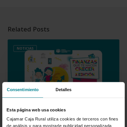
Related Posts
“Finanzas
NOTICIAS
Que
Te
Hacen
Crecer”
alcanza
su
Consentimiento
Detalles
X
edición
y
Esta página web usa cookies
refuerza
Cajamar Caja Rural utiliza cookies de terceros con fines
la
de análisis y para mostrarle publicidad personalizada
18 de diciembre de 2025