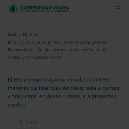
Skip
Menu
to
Close
main
Menu
content
Inicio
>
Noticias
>
El BEI y Grupo Cajamar movilizarán €980 millones de
financiación destinada a pymes y ‘mid-caps’ en áreas
rurales, y a proyectos verdes
El BEI y Grupo Cajamar movilizarán €980
millones de financiación destinada a pymes
y ‘mid-caps’ en áreas rurales, y a proyectos
verdes
Share