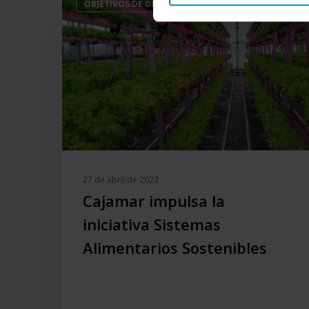
OBJETIVOS DE DESARROLLO SOSTENIBLE
impulsa
la
iniciativa
Sistemas
Alimentarios
Sostenibles
27 de abril de 2023
Cajamar impulsa la
iniciativa Sistemas
Alimentarios Sostenibles