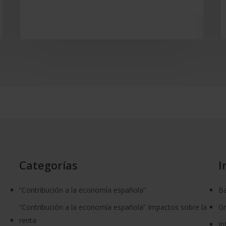
educación
financiera
Categorías
I
“Contribución a la economía española”
Ba
“Contribución a la economía española” Impactos sobre la
G
renta
In