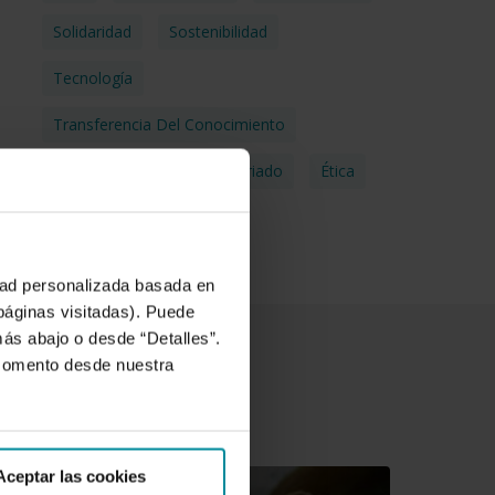
Solidaridad
Sostenibilidad
Tecnología
Transferencia Del Conocimiento
Transparencia
Voluntariado
Ética
idad personalizada basada en
 páginas visitadas). Puede
más abajo o desde “Detalles”.
 momento desde nuestra
Aceptar las cookies
ercer