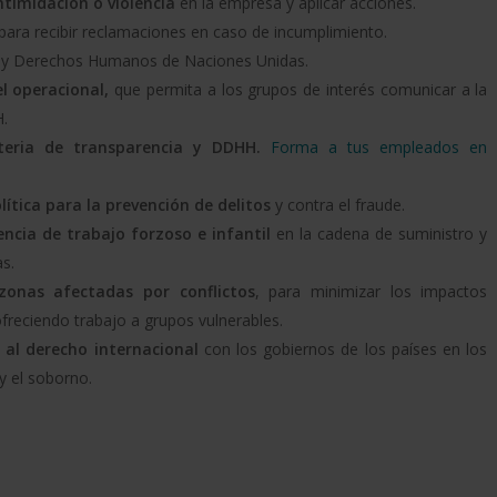
intimidación o violencia
en la empresa y aplicar acciones.
para recibir reclamaciones en caso de incumplimiento.
 y Derechos Humanos de Naciones Unidas.
el operacional,
que permita a los grupos de interés comunicar a la
H.
teria de transparencia y DDHH.
Forma a tus empleados en
lítica para la prevención de delitos
y contra el fraude.
ncia de trabajo forzoso e infantil
en la cadena de suministro y
s.
zonas afectadas por conflictos
, para minimizar los impactos
freciendo trabajo a grupos vulnerables.
 al derecho internacional
con los gobiernos de los países en los
y el soborno.