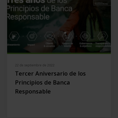
de
los
Principios
de
Banca
Responsable
22 de septiembre de 2022
Tercer Aniversario de los
Principios de Banca
Responsable