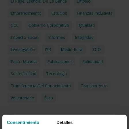
El Papel Esencial De La Banca
Empleo
Emprendimiento
Estudios
Finanzas Inclusivas
GCC
Gobierno Corporativo
Igualdad
Impacto Social
Informes
Integridad
Investigación
ISR
Medio Rural
ODS
Pacto Mundial
Publicaciones
Solidaridad
Sostenibilidad
Tecnología
Transferencia Del Conocimiento
Transparencia
Voluntariado
Ética
Consentimiento
Detalles