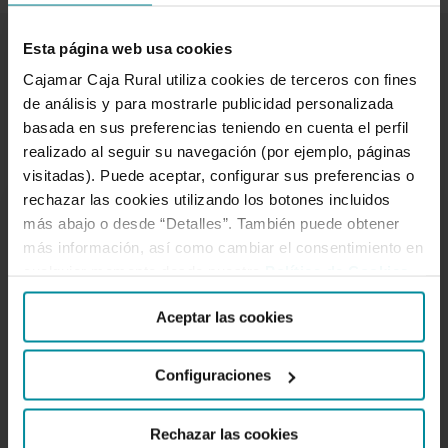
Esta página web usa cookies
Cajamar Caja Rural utiliza cookies de terceros con fines
Related Posts
de análisis y para mostrarle publicidad personalizada
basada en sus preferencias teniendo en cuenta el perfil
Cajamar
realizado al seguir su navegación (por ejemplo, páginas
OBJETIVOS DE DESARROLLO SOSTENIBLE
impulsa
visitadas). Puede aceptar, configurar sus preferencias o
la
rechazar las cookies utilizando los botones incluidos
iniciativa
más abajo o desde “Detalles”. También puede obtener
Sistemas
más información, así como cambiar el consentimiento en
Alimentarios
cualquier momento desde nuestra
Política de Cookies
.
Sostenibles
Aceptar las cookies
Configuraciones
Rechazar las cookies
27 de abril de 2023