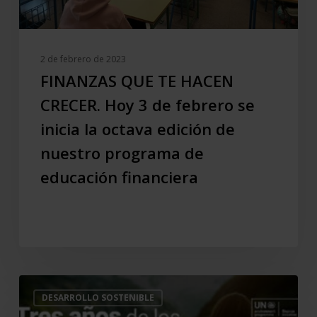
se
inicia
la
2 de febrero de 2023
octava
FINANZAS QUE TE HACEN
edición
CRECER. Hoy 3 de febrero se
de
inicia la octava edición de
nuestro
programa
nuestro programa de
de
educación financiera
educación
financiera
Tercer
DESARROLLO SOSTENIBLE
Aniversario