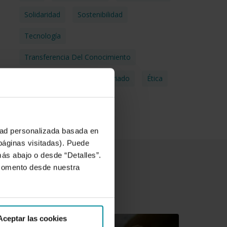
Solidaridad
Sostenibilidad
Tecnología
Transferencia Del Conocimiento
Transparencia
Voluntariado
Ética
idad personalizada basada en
 páginas visitadas). Puede
más abajo o desde “Detalles”.
 momento desde nuestra
Aceptar las cookies
ercer