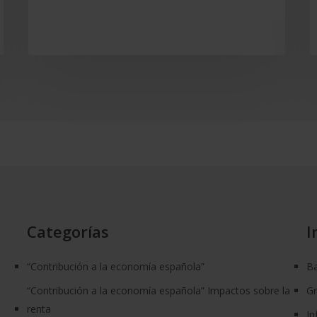
educación
financiera
Categorías
I
“Contribución a la economía española”
Ba
“Contribución a la economía española” Impactos sobre la
G
renta
In