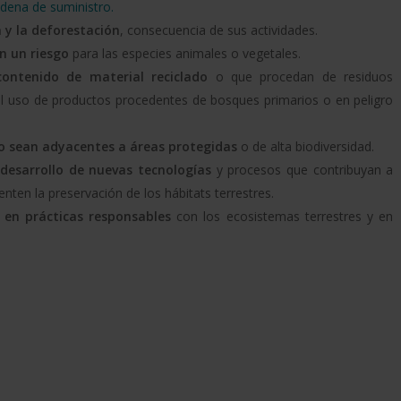
dena de suministro.
a y la deforestación
, consecuencia de sus actividades.
en un riesgo
para las especies animales o vegetales.
contenido de material reciclado
o que procedan de residuos
el uso de productos procedentes de bosques primarios o en peligro
 o sean adyacentes a áreas protegidas
o de alta biodiversidad.
l desarrollo de nuevas tecnologías
y procesos que contribuyan a
enten la preservación de los hábitats terrestres.
 en prácticas responsables
con los ecosistemas terrestres y en