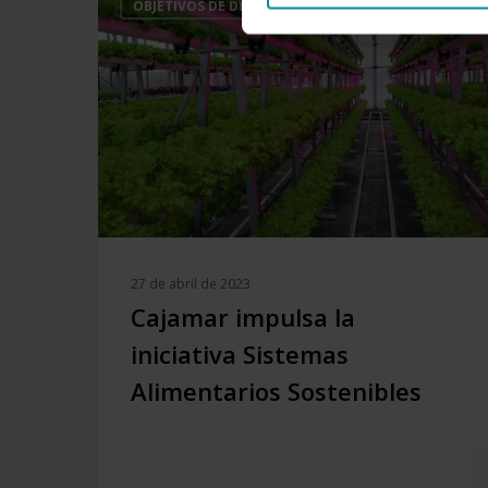
OBJETIVOS DE DESARROLLO SOSTENIBLE
impulsa
la
iniciativa
Sistemas
Alimentarios
Sostenibles
27 de abril de 2023
Cajamar impulsa la
iniciativa Sistemas
Alimentarios Sostenibles