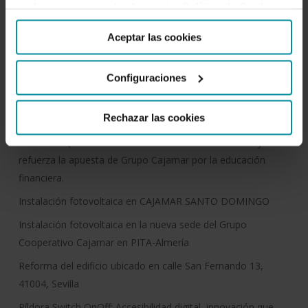
cualquier momento desde nuestra
Política de Cookies
.
Aceptar las cookies
Configuraciones
Entradas recientes
Rechazar las cookies
“Finanzas Que Te Hacen Crecer” alcanza su X edición y
refuerza la apuesta de Grupo Cajamar por la educación
financiera.
Instalación fotovoltaica en CAJAMAR SANTO DOMINGO
Instalación fotovoltaica en la nueva sede del Grupo
Cooperativo Cajamar en PITA-Almería
Reforma del edificio ubicado en calle San Fernando 13,
41004, Sevilla
Píldora Switch OnOff: Accesibilidad digital, innovación que