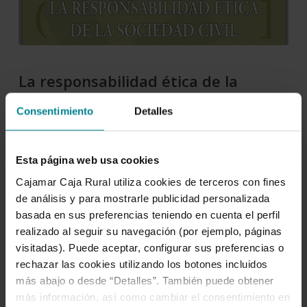
La responsabilidad ética de la
sociedad civil
Consentimiento
Detalles
Este nuevo número de la colección Mediterráneo
Económico, ha contado con la coordinación de Adela
Esta página web usa cookies
Cortina y su contenido se defiende el papel activo que debe
Cajamar Caja Rural utiliza cookies de terceros con fines
jugar el conjunto de…
de análisis y para mostrarle publicidad personalizada
basada en sus preferencias teniendo en cuenta el perfil
Leer más
realizado al seguir su navegación (por ejemplo, páginas
visitadas). Puede aceptar, configurar sus preferencias o
rechazar las cookies utilizando los botones incluidos
más abajo o desde “Detalles”. También puede obtener
Previous
1
…
41
42
43
más información, así como cambiar el consentimiento en