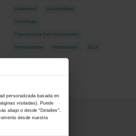
Solidaridad
Sostenibilidad
Tecnología
Transferencia Del Conocimiento
Transparencia
Voluntariado
Ética
idad personalizada basada en
 páginas visitadas). Puede
más abajo o desde “Detalles”.
 momento desde nuestra