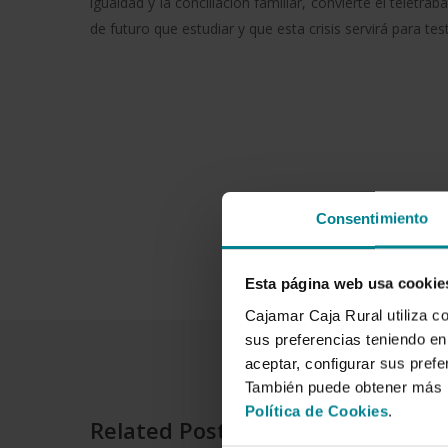
igualdad y la conciliación familiar, convierte el telet
de futuro que estudiar y que esta crisis servirá para test
Consentimiento
Esta página web usa cookie
Cajamar Caja Rural utiliza c
sus preferencias teniendo en 
aceptar, configurar sus prefe
También puede obtener más i
Política de Cookies
.
Related Posts