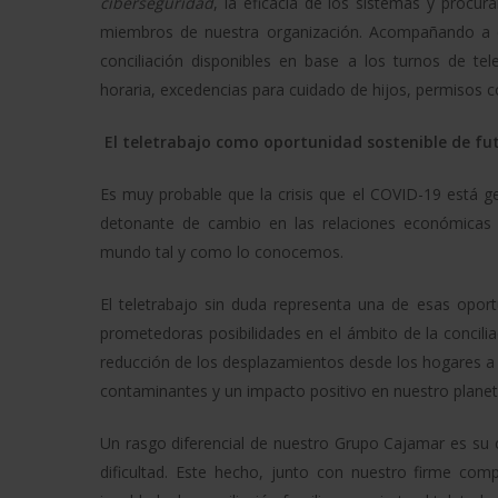
ciberseguridad
, la eficacia de los sistemas y procu
miembros de nuestra organización. Acompañando a e
conciliación disponibles en base a los turnos de tel
horaria, excedencias para cuidado de hijos, permisos co
El teletrabajo como oportunidad sostenible de fu
Es muy probable que la crisis que el COVID-19 está g
detonante de cambio en las relaciones económicas 
mundo tal y como lo conocemos.
El teletrabajo sin duda representa una de esas opor
prometedoras posibilidades en el ámbito de la concilia
reducción de los desplazamientos desde los hogares a
contaminantes y un impacto positivo en nuestro planet
Un rasgo diferencial de nuestro Grupo Cajamar es su
dificultad. Este hecho, junto con nuestro firme comp