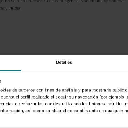
rabajo no solo en una medida de contingencia, sino en una opción más
ar y validar.
Detalles
s
ookies de terceros con fines de análisis y para mostrarle public
cuenta el perfil realizado al seguir su navegación (por ejemplo,
rencias o rechazar las cookies utilizando los botones incluidos 
nformación, así como cambiar el consentimiento en cualquier