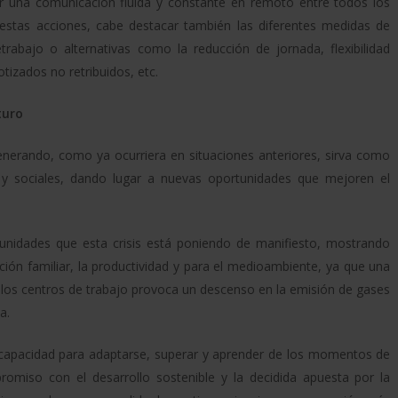
rar una comunicación fluida y constante en remoto entre todos los
stas acciones, cabe destacar también las diferentes medidas de
etrabajo o alternativas como la reducción de jornada, flexibilidad
tizados no retribuidos, etc.
turo
enerando, como ya ocurriera en situaciones anteriores, sirva como
y sociales, dando lugar a nuevas oportunidades que mejoren el
tunidades que esta crisis está poniendo de manifiesto, mostrando
ción familiar, la productividad y para el medioambiente, ya que una
 los centros de trabajo provoca un descenso en la emisión de gases
a.
 capacidad para adaptarse, superar y aprender de los momentos de
romiso con el desarrollo sostenible y la decidida apuesta por la