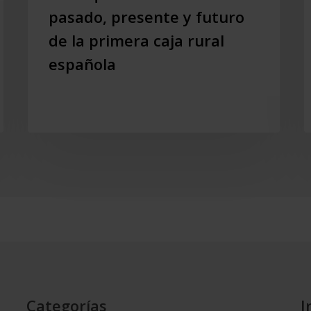
pasado, presente y futuro
el
pasado,
de la primera caja rural
presente
española
y
futuro
de
la
primera
caja
rural
española
Categorías
I