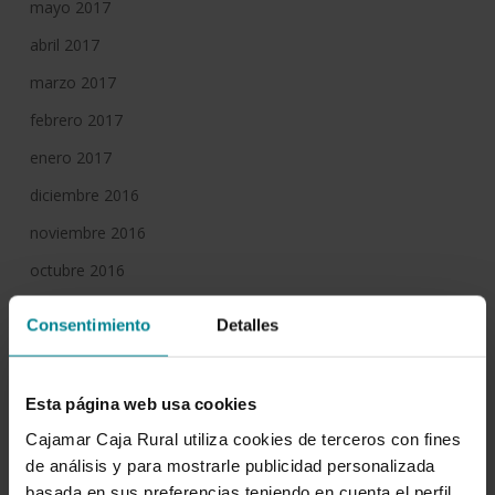
mayo 2017
abril 2017
marzo 2017
febrero 2017
enero 2017
diciembre 2016
noviembre 2016
octubre 2016
septiembre 2016
Consentimiento
Detalles
agosto 2016
julio 2016
Esta página web usa cookies
junio 2016
Cajamar Caja Rural utiliza cookies de terceros con fines
mayo 2016
de análisis y para mostrarle publicidad personalizada
basada en sus preferencias teniendo en cuenta el perfil