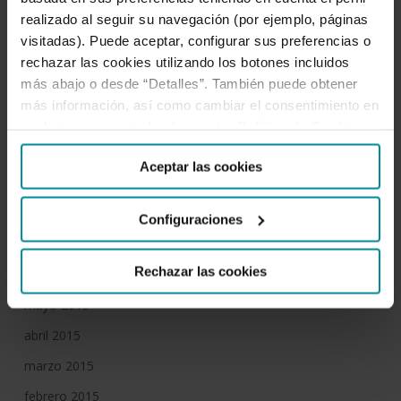
abril 2016
realizado al seguir su navegación (por ejemplo, páginas
marzo 2016
visitadas). Puede aceptar, configurar sus preferencias o
febrero 2016
rechazar las cookies utilizando los botones incluidos
más abajo o desde “Detalles”. También puede obtener
enero 2016
más información, así como cambiar el consentimiento en
diciembre 2015
cualquier momento desde nuestra
Política de Cookies
.
noviembre 2015
Aceptar las cookies
octubre 2015
septiembre 2015
Configuraciones
julio 2015
Rechazar las cookies
junio 2015
mayo 2015
abril 2015
marzo 2015
febrero 2015