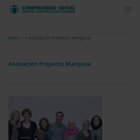
Skip
Menu
to
Close
main
Menu
content
Inicio
>
>
Asociación Proyecto Mariposa
Asociación Proyecto Mariposa