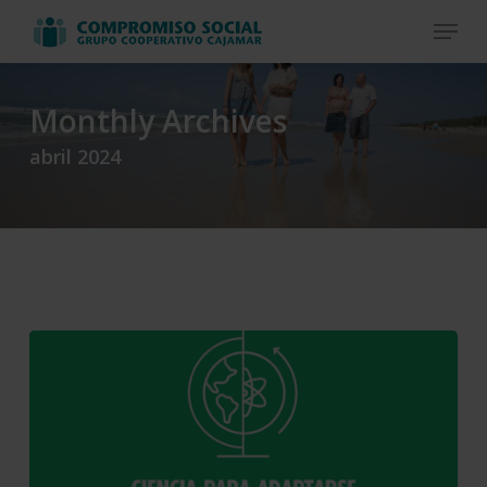
Skip
Menu
to
Close
main
Menu
content
Monthly Archives
abril 2024