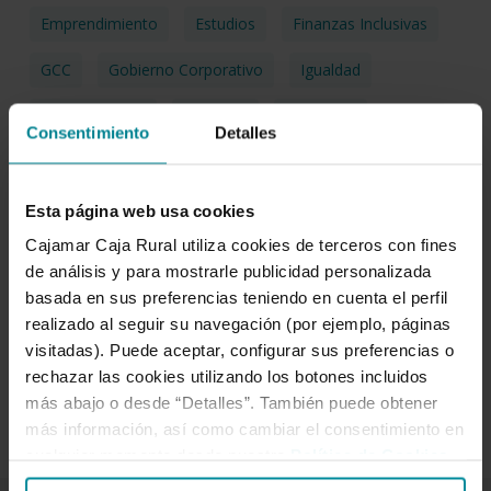
Emprendimiento
Estudios
Finanzas Inclusivas
GCC
Gobierno Corporativo
Igualdad
Impacto Social
Informes
Integridad
Consentimiento
Detalles
Investigación
ISR
Medio Rural
ODS
Pacto Mundial
Publicaciones
Solidaridad
Esta página web usa cookies
Cajamar Caja Rural utiliza cookies de terceros con fines
Sostenibilidad
Tecnología
de análisis y para mostrarle publicidad personalizada
basada en sus preferencias teniendo en cuenta el perfil
Transferencia Del Conocimiento
Transparencia
realizado al seguir su navegación (por ejemplo, páginas
Voluntariado
Ética
visitadas). Puede aceptar, configurar sus preferencias o
rechazar las cookies utilizando los botones incluidos
más abajo o desde “Detalles”. También puede obtener
más información, así como cambiar el consentimiento en
cualquier momento desde nuestra
Política de Cookies
.