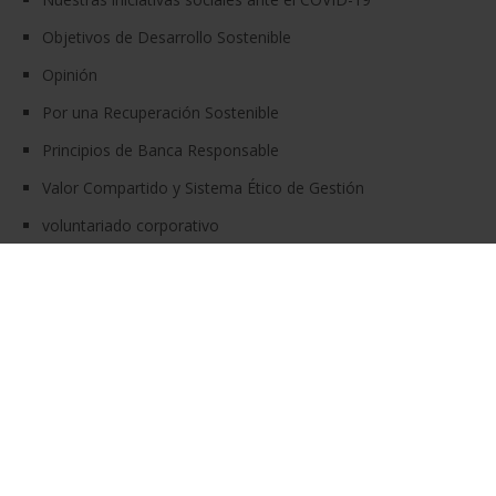
Objetivos de Desarrollo Sostenible
Opinión
Por una Recuperación Sostenible
Principios de Banca Responsable
Valor Compartido y Sistema Ético de Gestión
voluntariado corporativo
Contacto
Política de Cookie
© Grupo Coope