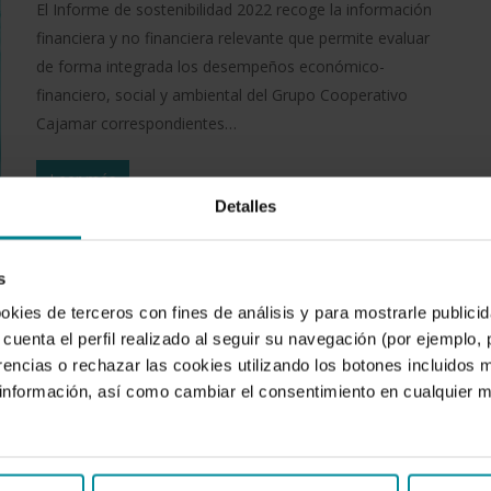
El Informe de sostenibilidad 2022 recoge la información
financiera y no financiera relevante que permite evaluar
de forma integrada los desempeños económico-
financiero, social y ambiental del Grupo Cooperativo
Cajamar correspondientes…
Leer más
Detalles
s
ookies de terceros con fines de análisis y para mostrarle public
cuenta el perfil realizado al seguir su navegación (por ejemplo,
rencias o rechazar las cookies utilizando los botones incluidos 
nformación, así como cambiar el consentimiento en cualquier