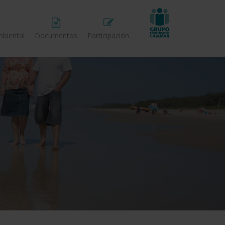
biental
Documentos
Participación