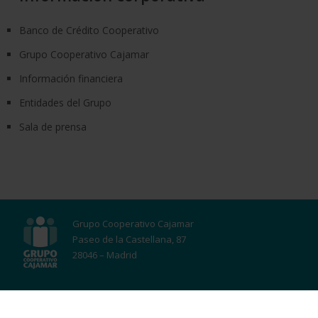
Banco de Crédito Cooperativo
Grupo Cooperativo Cajamar
Información financiera
Entidades del Grupo
Sala de prensa
Grupo Cooperativo Cajamar
Paseo de la Castellana, 87
28046 – Madrid
Contacto
Política de Cookies
Aviso Legal