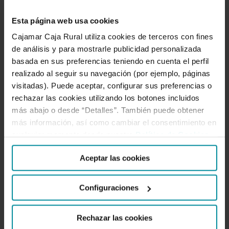
Política anticorrupción
Prevención del blanqueo de capitales y de la financiación
Esta página web usa cookies
del terrorismo
Cajamar Caja Rural utiliza cookies de terceros con fines
de análisis y para mostrarle publicidad personalizada
Código de buenas prácticas bancarias
basada en sus preferencias teniendo en cuenta el perfil
Reglamento interno de conducta en el Mercado de
realizado al seguir su navegación (por ejemplo, páginas
valores
visitadas). Puede aceptar, configurar sus preferencias o
Directiva MiFID
rechazar las cookies utilizando los botones incluidos
más abajo o desde “Detalles”. También puede obtener
más información, así como cambiar el consentimiento en
cualquier momento desde nuestra
Política de Cookies
.
Categorías
Aceptar las cookies
“Contribución a la economía española”
Configuraciones
“Contribución a la economía española” Impactos sobre la
renta
Rechazar las cookies