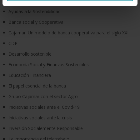
Ayudas a la Sostenibilidad
Ayudas a la Sostenibilidad
Banca social y Cooperativa
Cajamar. Un modelo de banca cooperativa para el siglo XXI
CDP
Desarrollo sostenible
Economía Social y Finanzas Sostenibles
Educación Financiera
El papel esencial de la banca
Grupo Cajamar con el sector Agro
Iniciativas sociales ante el Covid-19
Iniciativas sociales ante la crisis
Inversión Socialemente Responsable
La importancia del teletrabajo