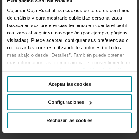
Esta página web usa cookies
Cajamar Caja Rural utiliza cookies de terceros con fines
de análisis y para mostrarle publicidad personalizada
basada en sus preferencias teniendo en cuenta el perfil
Enlaces de interés
realizado al seguir su navegación (por ejemplo, páginas
visitadas). Puede aceptar, configurar sus preferencias o
rechazar las cookies utilizando los botones incluidos
Gobierno corporativo
más abajo o desde “Detalles”. También puede obtener
Código de conducta
más información, así como cambiar el consentimiento en
cualquier momento desde nuestra
Política de Cookies
.
Política anticorrupción
Prevención del blanqueo de capitales y de la financiación
Aceptar las cookies
del terrorismo
Código de buenas prácticas bancarias
Configuraciones
Reglamento interno de conducta en el Mercado de
valores
Rechazar las cookies
Directiva MiFID