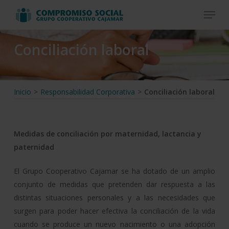
Skip
Menu
to
Close
main
Menu
Conciliación laboral
content
Inicio
>
Responsabilidad Corporativa
>
Conciliación laboral
Medidas de conciliación por maternidad, lactancia y
paternidad
El Grupo Cooperativo Cajamar se ha dotado de un amplio
conjunto de medidas que pretenden dar respuesta a las
distintas situaciones personales y a las necesidades que
surgen para poder hacer efectiva la conciliación de la vida
cuando se produce un nuevo nacimiento o una adopción