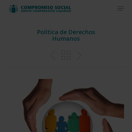
Skip
Menu
to
Close
main
Menu
content
Política de Derechos
Humanos