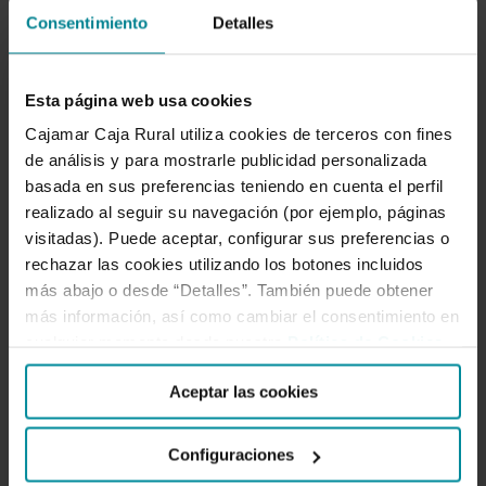
Consentimiento
Detalles
Gobierno corporativo
Esta página web usa cookies
Código de conducta
Cajamar Caja Rural utiliza cookies de terceros con fines
Política anticorrupción
de análisis y para mostrarle publicidad personalizada
Prevención del blanqueo de capitales y de la financiación
basada en sus preferencias teniendo en cuenta el perfil
del terrorismo
realizado al seguir su navegación (por ejemplo, páginas
visitadas). Puede aceptar, configurar sus preferencias o
Código de buenas prácticas bancarias
rechazar las cookies utilizando los botones incluidos
Reglamento interno de conducta en el Mercado de
más abajo o desde “Detalles”. También puede obtener
valores
más información, así como cambiar el consentimiento en
cualquier momento desde nuestra
Política de Cookies
.
Directiva MiFID
Aceptar las cookies
Configuraciones
Categorías