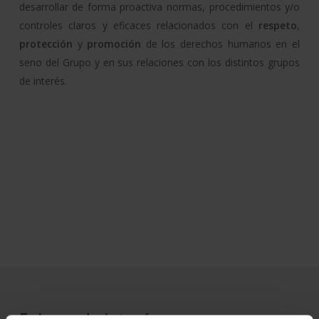
desarrollar de forma proactiva normas, procedimientos y/o
controles claros y eficaces relacionados con el
respeto
,
protección
y
promoción
de los derechos humanos en el
seno del Grupo y en sus relaciones con los distintos grupos
de interés.
Enlaces de interés