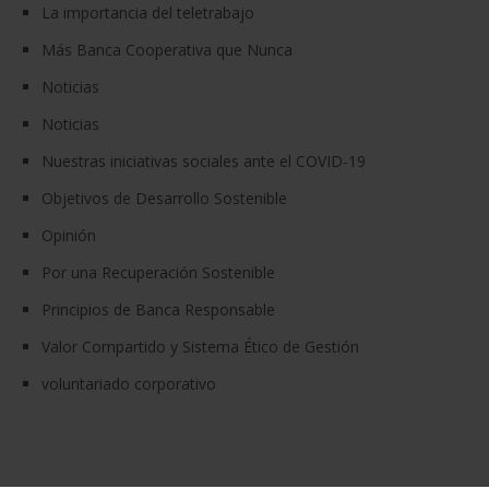
La importancia del teletrabajo
Más Banca Cooperativa que Nunca
Noticias
Noticias
Nuestras iniciativas sociales ante el COVID-19
Objetivos de Desarrollo Sostenible
Opinión
Por una Recuperación Sostenible
Principios de Banca Responsable
Valor Compartido y Sistema Ético de Gestión
voluntariado corporativo