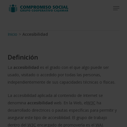
Skip
Menu
to
Close
main
Menu
content
Inicio
>
Accesibilidad
Definición
La
accesibilidad
es el grado con el que algo puede ser
usado, visitado o accedido por todas las personas,
independientemente de sus capacidades técnicas o físicas.
La accesibilidad aplicada al contenido de Internet se
denomina
accesibilidad
web
. En la
Web
, el
W3C
ha
desarrollado directrices o pautas específicas para permitir y
asegurar este tipo de accesiblidad. El grupo de trabajo
dentro del
W3C
encargado de promoverla es el
WAI
.