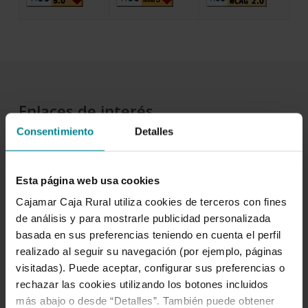
Enlaces de interés
Consentimiento
Detalles
Gobierno corporativo
Código de conducta
Esta página web usa cookies
Política anticorrupción
Cajamar Caja Rural utiliza cookies de terceros con fines
de análisis y para mostrarle publicidad personalizada
Prevención del blanqueo de capitales y de la financiación
basada en sus preferencias teniendo en cuenta el perfil
del terrorismo
realizado al seguir su navegación (por ejemplo, páginas
Código de buenas prácticas bancarias
visitadas). Puede aceptar, configurar sus preferencias o
rechazar las cookies utilizando los botones incluidos
Reglamento interno de conducta en el Mercado de
más abajo o desde “Detalles”. También puede obtener
valores